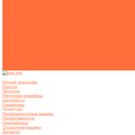
Гидроциклоны
Отсадочные машины
Дробилки
Обогатительные и сортировочные комплексы
Компания
Новости
Статьи
Вакансии
Политика конфиденциальности
Сертификаты
Новости
Реквизиты
Вакансии
Сертификаты
Наши клиенты
Контакты
...
Каталог продукции
Грохоты
Питатели
Ленточные конвейеры
Центрифуги
Сепараторы
Элеваторы
Проборазделочные машины
Пробоотбиратели
Гидроциклоны
Отсадочные машины
Дробилки