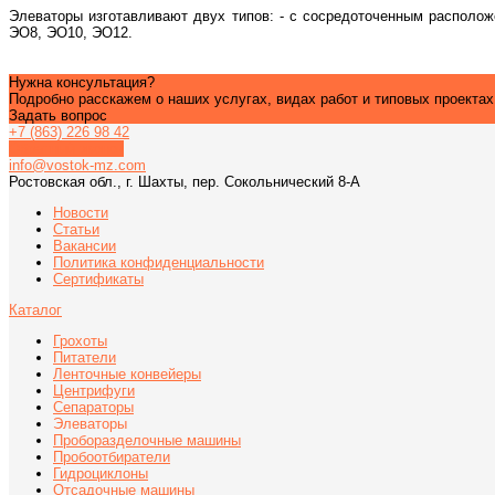
Элеваторы изготавливают двух типов: - с сосредоточенным распол
ЭО8, ЭО10, ЭО12.
Нужна консультация?
Подробно расскажем о наших услугах, видах работ и типовых проекта
Задать вопрос
+7 (863) 226 98 42
Обратный звонок
info@vostok-mz.com
Ростовская обл., г. Шахты, пер. Сокольнический 8-А
Новости
Статьи
Вакансии
Политика конфиденциальности
Сертификаты
Каталог
Грохоты
Питатели
Ленточные конвейеры
Центрифуги
Сепараторы
Элеваторы
Проборазделочные машины
Пробоотбиратели
Гидроциклоны
Отсадочные машины