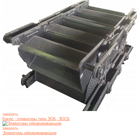
заказать
Багер - элеваторы типа ЭОБ, ЭОСБ
заказать
Элеваторы обезвоживающие