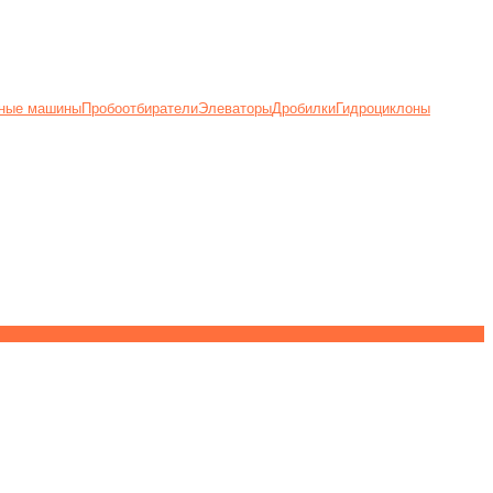
ные машины
Пробоотбиратели
Элеваторы
Дробилки
Гидроциклоны