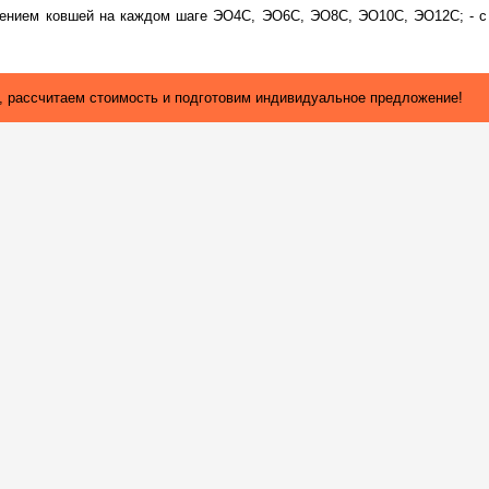
ожением ковшей на каждом шаге ЭО4С, ЭО6С, ЭО8С, ЭО10С, ЭО12С; - с
х, рассчитаем стоимость и подготовим индивидуальное предложение!