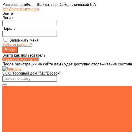
Ростовская обл., г. Шахты, пер. Сокольнический 8-А
info@vostok-mz.com
Войти
Логин
Пароль
Запомнить меня
Забыли пароль?
Войти как пользователь
Зарегистрироваться
После регистрации на сайте вам будет доступно отслеживание состоян
ООО Торговый дом "МЗ"Восток"
...
Каталог продукции
Грохоты
Питатели
Ленточные конвейеры
Центрифуги
Сепараторы
Элеваторы
Проборазделочные машины
Пробоотбиратели