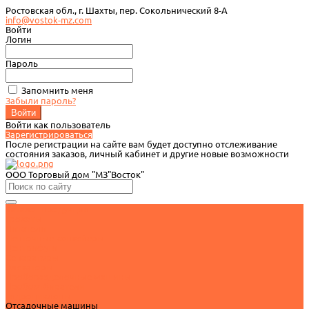
Ростовская обл., г. Шахты, пер. Сокольнический 8-А
info@vostok-mz.com
Войти
Логин
Пароль
Запомнить меня
Забыли пароль?
Войти как пользователь
Зарегистрироваться
После регистрации на сайте вам будет доступно отслеживание
состояния заказов, личный кабинет и другие новые возможности
ООО Торговый дом "МЗ"Восток"
Каталог продукции
Грохоты
Питатели
Ленточные конвейеры
Центрифуги
Сепараторы
Элеваторы
Проборазделочные машины
Пробоотбиратели
Гидроциклоны
Отсадочные машины