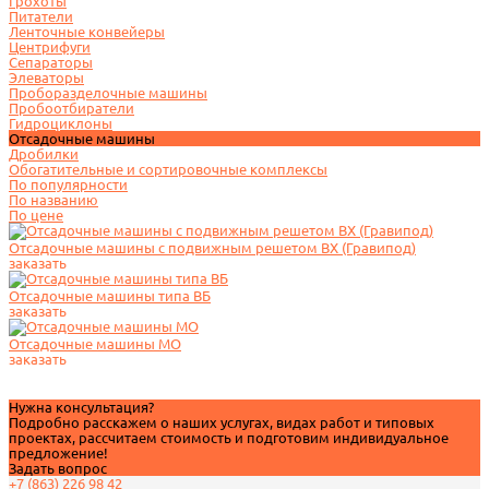
Грохоты
Питатели
Ленточные конвейеры
Центрифуги
Сепараторы
Элеваторы
Проборазделочные машины
Пробоотбиратели
Гидроциклоны
Отсадочные машины
Дробилки
Обогатительные и сортировочные комплексы
По популярности
По названию
По цене
Отсадочные машины с подвижным решетом ВХ (Гравипод)
заказать
Отсадочные машины типа ВБ
заказать
Отсадочные машины МО
заказать
Нужна консультация?
Подробно расскажем о наших услугах, видах работ и типовых
проектах, рассчитаем стоимость и подготовим индивидуальное
предложение!
Задать вопрос
+7 (863) 226 98 42