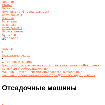
Новости
Статьи
Вакансии
Политика конфиденциальности
Сертификаты
Новости
Реквизиты
Вакансии
Сертификаты
Наши клиенты
Контакты
Главная
/
Каталог продукции
/
Отсадочные машины
Грохоты
Обогатительные и сортировочные комплексы
Ленточные
конвейеры
Проборазделочные
машины
Питатели
Центрифуги
Сепараторы
Отсадочные
машины
Пробоотбиратели
Элеваторы
Дробилки
Гидроциклоны
Отсадочные машины