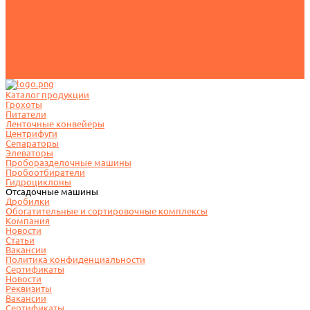
Политика конфиденциальности
Сертификаты
Новости
Реквизиты
Вакансии
Сертификаты
Наши клиенты
Контакты
Каталог продукции
Грохоты
Питатели
Ленточные конвейеры
Центрифуги
Сепараторы
Элеваторы
Проборазделочные машины
Пробоотбиратели
Гидроциклоны
Отсадочные машины
Дробилки
Обогатительные и сортировочные комплексы
Компания
Новости
Статьи
Вакансии
Политика конфиденциальности
Сертификаты
Новости
Реквизиты
Вакансии
Сертификаты