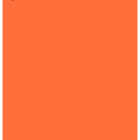
Дробилки
Обогатительные и сортировочные комплексы
Компания
Новости
Статьи
Вакансии
Политика конфиденциальности
Сертификаты
Новости
Реквизиты
Вакансии
Сертификаты
Наши клиенты
Контакты
...
Каталог продукции
Грохоты
Питатели
Ленточные конвейеры
Центрифуги
Сепараторы
Элеваторы
Проборазделочные машины
Пробоотбиратели
Гидроциклоны
Отсадочные машины
Дробилки
Обогатительные и сортировочные комплексы
Компания
Новости
Статьи
Вакансии