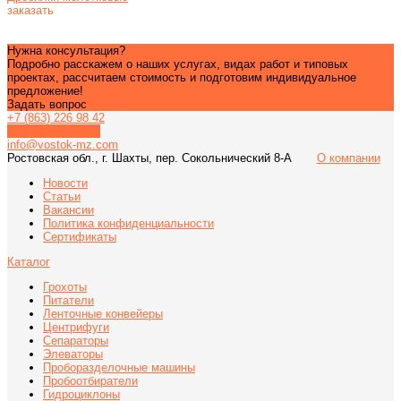
заказать
Нужна консультация?
Подробно расскажем о наших услугах, видах работ и типовых
проектах, рассчитаем стоимость и подготовим индивидуальное
предложение!
Задать вопрос
+7 (863) 226 98 42
Обратный звонок
info@vostok-mz.com
Ростовская обл., г. Шахты, пер. Сокольнический 8-А
О компании
Новости
Статьи
Вакансии
Политика конфиденциальности
Сертификаты
Каталог
Грохоты
Питатели
Ленточные конвейеры
Центрифуги
Сепараторы
Элеваторы
Проборазделочные машины
Пробоотбиратели
Гидроциклоны