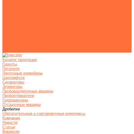
Компания
Новости
Статьи
Вакансии
Политика конфиденциальности
Сертификаты
Новости
Реквизиты
Вакансии
Сертификаты
Наши клиенты
Контакты
Каталог продукции
Грохоты
Питатели
Ленточные конвейеры
Центрифуги
Сепараторы
Элеваторы
Проборазделочные машины
Пробоотбиратели
Гидроциклоны
Отсадочные машины
Дробилки
Обогатительные и сортировочные комплексы
Компания
Новости
Статьи
Вакансии