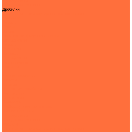
Гидроциклоны
Отсадочные машины
Дробилки
Обогатительные и сортировочные комплексы
Компания
Новости
Статьи
Вакансии
Политика конфиденциальности
Сертификаты
Новости
Реквизиты
Вакансии
Сертификаты
Наши клиенты
Контакты
...
Каталог продукции
Грохоты
Питатели
Ленточные конвейеры
Центрифуги
Сепараторы
Элеваторы
Проборазделочные машины
Пробоотбиратели
Гидроциклоны
Отсадочные машины
Дробилки
Обогатительные и сортировочные комплексы