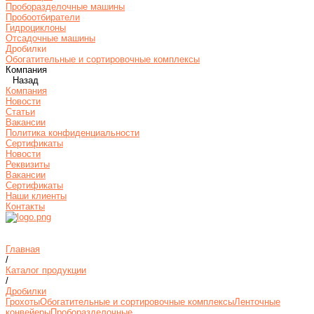
Проборазделочные машины
Пробоотбиратели
Гидроциклоны
Отсадочные машины
Дробилки
Обогатительные и сортировочные комплексы
Компания
Назад
Компания
Новости
Статьи
Вакансии
Политика конфиденциальности
Сертификаты
Новости
Реквизиты
Вакансии
Сертификаты
Наши клиенты
Контакты
Главная
/
Каталог продукции
/
Дробилки
Грохоты
Обогатительные и сортировочные комплексы
Ленточные
конвейеры
Проборазделочные