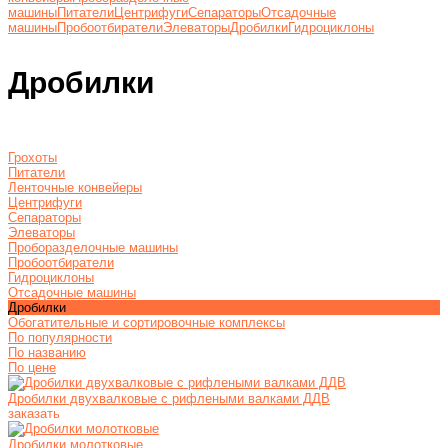
машины
Питатели
Центрифуги
Сепараторы
Отсадочные
машины
Пробоотбиратели
Элеваторы
Дробилки
Гидроциклоны
Дробилки
Грохоты
Питатели
Ленточные конвейеры
Центрифуги
Сепараторы
Элеваторы
Проборазделочные машины
Пробоотбиратели
Гидроциклоны
Отсадочные машины
Дробилки
Обогатительные и сортировочные комплексы
По популярности
По названию
По цене
Дробилки двухвалковые с рифлеными валками ДДВ
заказать
Дробилки молотковые