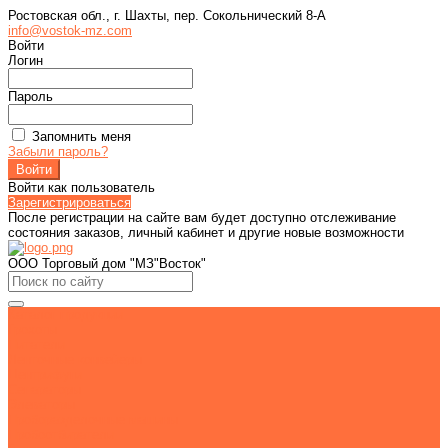
Ростовская обл., г. Шахты, пер. Сокольнический 8-А
info@vostok-mz.com
Войти
Логин
Пароль
Запомнить меня
Забыли пароль?
Войти как пользователь
Зарегистрироваться
После регистрации на сайте вам будет доступно отслеживание
состояния заказов, личный кабинет и другие новые возможности
ООО Торговый дом "МЗ"Восток"
Каталог продукции
Грохоты
Питатели
Ленточные конвейеры
Центрифуги
Сепараторы
Элеваторы
Проборазделочные машины
Пробоотбиратели